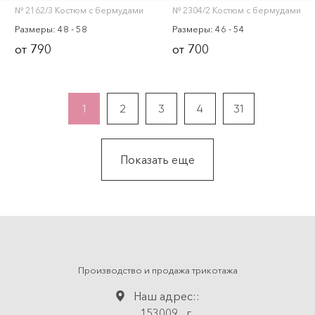
№ 2162/3 Костюм с бермудами
№ 2304/2 Костюм с бермудами
Размеры: 48 - 58
Размеры: 46 - 54
790
700
от
от
1
2
3
4
31
Показать еще
Производство и продажа трикотажа
Наш адрес::
153009
,
г.