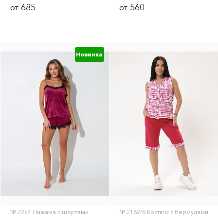
685
560
от
от
Новинка
№ 2254 Пижама с шортами
№ 2162/6 Костюм с бермудами