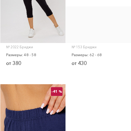
Юбки
Халаты
Шорты женские
Для мужчин
№ 2022 Бриджи
№ 153 Бриджи
Бриджи
Размеры: 48 - 58
Размеры: 62 - 68
Брюки
380
430
от
от
Костюмы
Майки
Футболки
-41 %
Шорты
Толстовки
Для дома