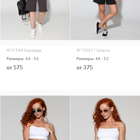
Юбки
Халаты
Шорты женские
Для мужчин
№ 2158/4 Бермуды
№ 1933/11 Шорты
Бриджи
Размеры: 46 - 56
Размеры: 44 - 52
Брюки
575
375
от
от
Костюмы
Майки
Футболки
Шорты
Толстовки
Для дома