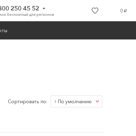
800 250 45 52
0
нок бесплатный для регионов
кты
Для дома
апки
Сортировать по:
↑ По умолчанию
↑ По умолчанию
↓ По умолчанию
↑ Наименованию