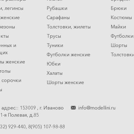
, легинсы
Рубашки
Брюки
женские
Сарафаны
Костюмы
незоны
Толстовки, жилеты
Майки
екты
Трусы
Футболки
нных и
Туники
Шорты
щих
Футболки женские
Толстовк
ы женские
Юбки
топы
Халаты
 сорочки
Шорты женские
ы
 адрес::
153009
,
г. Иваново
info@modellini.ru
 1-я Полевая, д.85
32) 929-440
,
8(905) 107-98-88