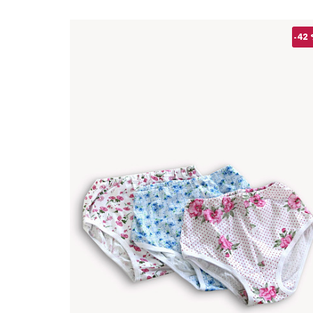
Майки топы
Ночные сорочки
-42
Пижамы