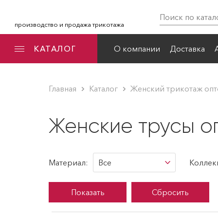
производство и продажа трикотажа
КАТАЛОГ
О компании
Доставка
Новинки
Главная
Каталог
Для женщин
Женский трикотаж оп
Хиты продаж
Большие размеры
Женские трусы о
Бриджи, легинсы
Распродажа
Брюки женские
Акции
Комбинезоны
Материал:
Все
Коллек
Коллекции
Комплекты
Беременных и
Трикотажное
кормящих
полотно "кулирка"
Костюмы женские