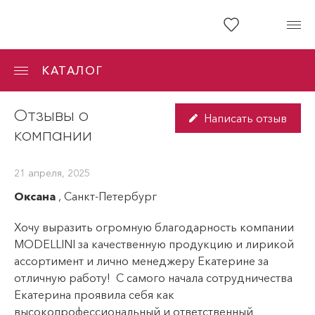
8 800 250 45 52
КАТАЛОГ
Звонок бесплатный для регионов
Отзывы о
Новинки
Написать отзыв
О компании
компании
Хиты продаж
Доставка
Распродажа
21 апреля, 2025
Акции
Оксана
Акции
, Санкт-Петербург
Коллекции
Хочу выразить огромную благодарность компании
Условия работы
MODELLINI за качественную продукцию и лирикой
Для женщин
ассортимент и лично менеджеру Екатерине за
Полезная информация
отличную работу! С самого начала сотрудничества
Большие размеры
Екатерина проявила себя как
Контакты
Бриджи, легинсы
высокопрофессиональный и ответственный