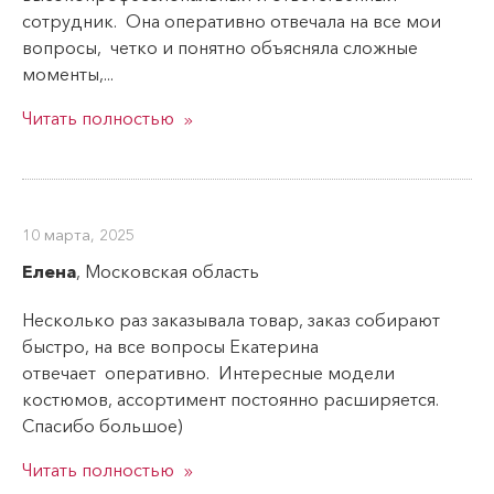
Брюки женские
сотрудник. Она оперативно отвечала на все мои
Комбинезоны
вопросы, четко и понятно объясняла сложные
моменты,...
Комплекты
Беременных и кормящих
Читать полностью
Костюмы женские
Майки топы
Ночные сорочки
10 марта, 2025
Пижамы
Елена
, Московская область
Платья
Несколько раз заказывала товар, заказ собирают
Рубашки
быстро, на все вопросы Екатерина
Сарафаны
отвечает оперативно. Интересные модели
Толстовки, жилеты
костюмов, ассортимент постоянно расширяется.
Трусы
Спасибо большое)
Туники
Читать полностью
Футболки женские