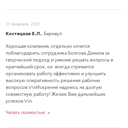
Юбки
Халаты
27 февраля, 2025
Шорты женские
Костецкая Е.Л.
, Барнаул
Для мужчин
Хорошая компания, отдельно хочется
Бриджи
поблагодарить сотрудника Болгова Динила за
творческий подход и умение решать вопросы в
Брюки
кратчайший срок, он всегда стремится
Костюмы
организовать работу эффективно и улучшить
Майки
высокую оперативность решения рабочих
вопросов.\r\nИскренне надеюсь на долгую
Футболки
совместную работу! Желаю Вам дальнейших
Шорты
успехов.\r\n
Толстовки
Читать полностью
Для дома