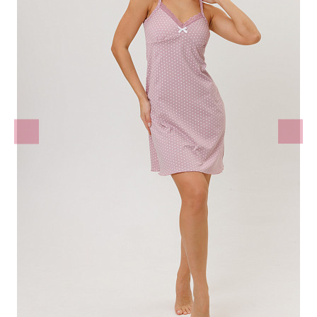
Брюки женские
Комбинезоны
Комплекты
Беременных и кормящих
Костюмы женские
Майки топы
Ночные сорочки
Пижамы
Платья
Рубашки
Сарафаны
Толстовки, жилеты
Трусы
Туники
Футболки женские