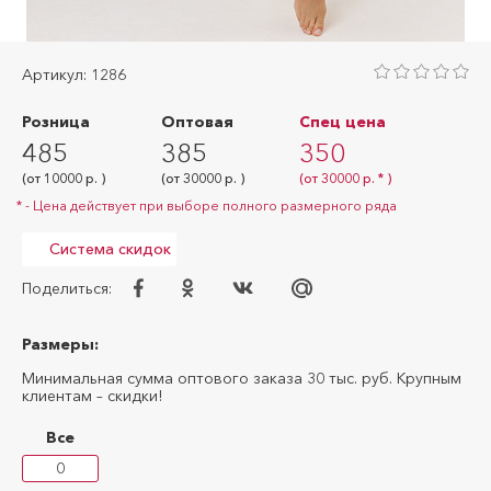
Юбки
Халаты
Артикул: 1286
Шорты женские
Розница
Оптовая
Спец цена
485
385
350
Для мужчин
(от 10000 р. )
(от 30000 р. )
(от 30000 р. * )
Бриджи
* - Цена действует при выборе полного размерного ряда
Брюки
Система скидок
Костюмы
Поделиться:
Майки
Футболки
Размеры:
Шорты
Минимальная сумма оптового заказа 30 тыс. руб. Крупным
клиентам – скидки!
Толстовки
Все
Для дома